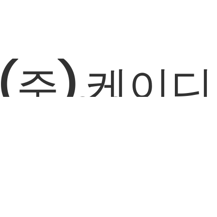
(주) 케이디
010-
현재 다른 현장에 있거나, 전기 점검 중일 경우에는
전력
전화 연결이 어려운 상황이 간혹 발생할 수 있습니다.
전화를 주셨는데 연결되지 않았다면,
지역명과 문의하실 내용을 문자
로 간단히 남겨주시면,