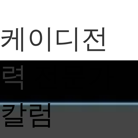
케이디전
력
전문가
칼럼