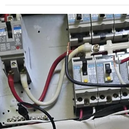
케이디 전기공사
2025년 7월 9일
3분 분량
대구전기공사
대구전기공사 누전 수리 혹시 요즘, 갑작스럽게 전기가 꺼지는 일이 
되고 있진 않으신가요?불과 며칠 전, 대구 달서구 이곡동의 아파트에
연락을 받았습니다.40대 부부와 중학생 자녀가 함께 거주하시는 집이
는데, 거실 조명이 켜졌다 꺼지기를...