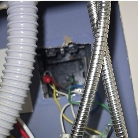
케이디 전기공사
2025년 7월 1일
2분 분량
대구전기공사 수리 업체
대구전기공사 수리 업체 혹시 요즘 들어 차단기가 자주 내려가거나, 전등
이 깜빡이거나, 전자레인지가 갑자기 꺼지는 상황을 겪고 계시진 않나
전기 문제는 처음엔 “잠깐 그런가 보다” 하고 넘기기 쉽지만, 이 현상
반복되기 시작하면 생활...