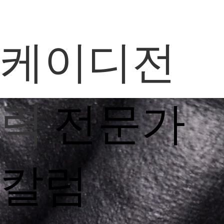
케이디전
력
전문가
칼럼