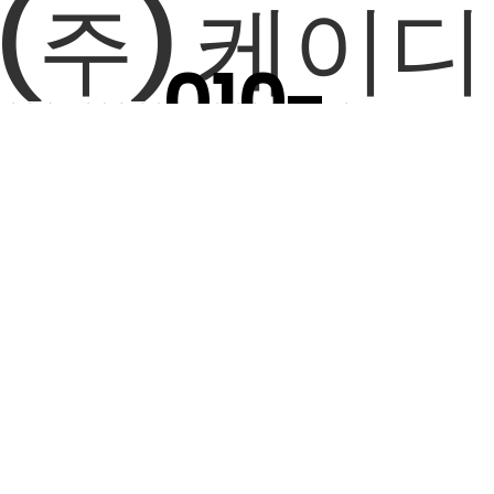
(주) 케이디
010-
현재 다른 현장에 있거나, 전기 점검 중일 경우에는
전력
전화 연결이 어려운 상황이 간혹 발생할 수 있습니다.
전화를 주셨는데 연결되지 않았다면,
8752-
지역명과 문의하실 내용을 문자
로 간단히 남겨주시면,
작업을 마치는 대로 순차적으로 확인하여 연락드리겠습니다.
현장에서는 안전을 위해 기기를 바로 확인하지
못하는경우도 있지만,
전국에서 전기공사 수리 업체 작업을
3822
진행 중이더라도,
가능한 한
빠르게 확인하고 연락
드릴 수 있도록 항상
최선을 다하고 있습니다.