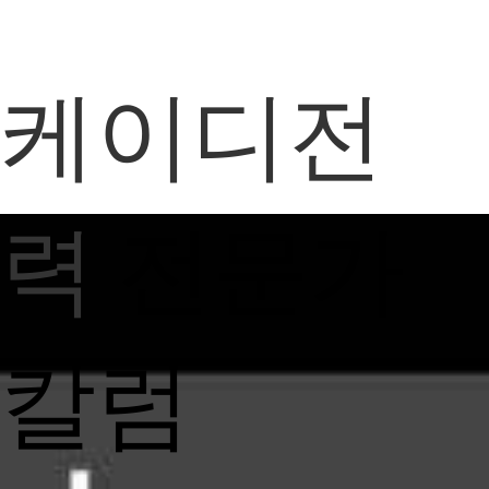
케이디전
력
전문가
칼럼